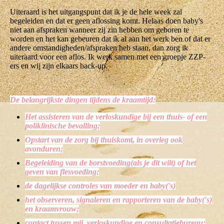
Uiteraard is het uitgangspunt dat ik je de hele week zal
begeleiden en dat er geen aflossing komt. Helaas doen baby's
niet aan afspraken wanneer zij zin hebben om geboren te
worden en het kan gebeuren dat ik al aan het werk ben of dat er
andere omstandigheden/afspraken heb staan, dan zorg ik
uiteraard voor een aflos. Ik werk samen met een groepje ZZP-
ers en wij zijn elkaars back-up.
De belangrijkste dingen tijdens de kraamtijd:
Het assisteren van de verloskundige bij een thuis- of een
poliklinische bevalling;
Opstart van de zorg bij thuiskomt, in overleg ook
avonduren;
Begeleiding van de borstvoeding(als je dit wilt) of het
geven van flesvoeding;
de dagelijkse controles van moeder en baby('s)
het observeren, signaleren en rapporteren van de baby('s)
en kraamvrouw;
contact tussen mij, verloskundige en consultatiebureau;