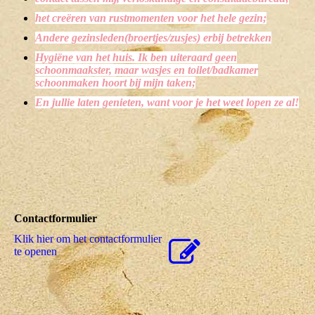
het creëren van rustmomenten voor het hele gezin;
Andere gezinsleden(broertjes/zusjes) erbij betrekken
Hygiëne
van het huis. Ik ben uiteraard geen
schoonmaakster, maar wasjes en toilet/badkamer
schoonmaken hoort bij mijn taken;
En jullie laten genieten, want voor je het weet lopen ze al!
Contactformulier
Klik hier om het contactformulier
te openen