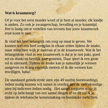
Wat is kraamzorg?
Of je voor het eerst moeder word of je bent al moeder, elk kindje
is anders. Zo ook je zwangerschap, bevalling en je kraamtijd.
Het is lastig om te vertellen van tevoren hoe jouw kraamweek
eruit komt te zien.
Ik vind het heel belangrijk om zorg op maat te geven. We
kunnen wel een heel zorgplan in elkaar zetten tijdens de intake,
maar misschien wijk je daarvan af in de kraamweek.
Wat ik het
belangrijkste vind in een kraamweek is dat je je rust pakt, goed
eet en drinkt en heerlijk gaat genieten. Daar speel ik een grote
rol in uiteraard. Tijdens de intake kan je natuurlijk je wensen
aangeven en ik zeg eigenlijk meteen of ik die wensen kan
inwilligen, haha!
De standaard geïndiceerde uren zijn 49 uur(bij borstvoeding),
indien nodig kunnen wij samen in overleg met de verloskundige
uren bij indiceren indien nodig. Het aantal zorguren waar jij
recht op hebt hangt van een aantal dingen af en dit zal ik je
tijdens de telefonische kennismaking en huisintake toelichten.